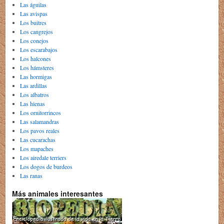
Las águilas
Las avispas
Los buitres
Los cangrejos
Los conejos
Los escarabajos
Los halcones
Los hámsteres
Las hormigas
Las ardillas
Los albatros
Las hienas
Los ornitorrincos
Las salamandras
Los pavos reales
Las cucarachas
Los mapaches
Los airedale terriers
Los dogos de burdeos
Las ranas
Más animales interesantes