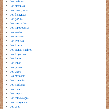
Los delfines
Los elefantes
Los escorpiones
Los flamencos
Los gorilas
Los guepardos
Los hipopótamos
Los koalas
Los lagartos
Los lémures
Los leones
Los leones marinos
Los leopardos
Los linces
Los lobos
Los perros
Los gatos
Las mascotas
Los manatíes
Los medusas
Los monos
Los pulpos
Los murcielagos
Los orangutanes
Los osos