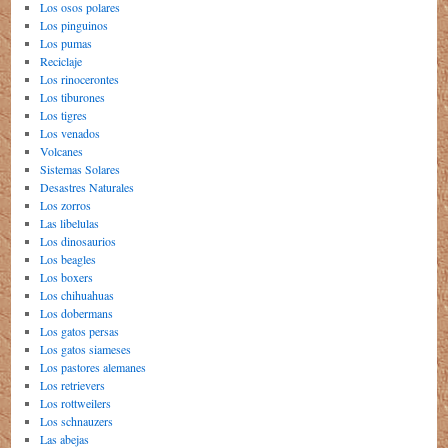
Los osos polares
Los pinguinos
Los pumas
Reciclaje
Los rinocerontes
Los tiburones
Los tigres
Los venados
Volcanes
Sistemas Solares
Desastres Naturales
Los zorros
Las libelulas
Los dinosaurios
Los beagles
Los boxers
Los chihuahuas
Los dobermans
Los gatos persas
Los gatos siameses
Los pastores alemanes
Los retrievers
Los rottweilers
Los schnauzers
Las abejas