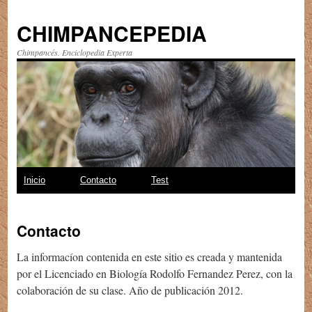
CHIMPANCEPEDIA
Chimpancés. Enciclopedia Experta
Saltar
Inicio
Contacto
Test
al
Contacto
contenido
La informacíon contenida en este sitio es creada y mantenida
por el Licenciado en Biología Rodolfo Fernandez Perez, con la
colaboración de su clase. Año de publicación 2012.