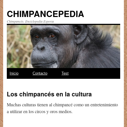
CHIMPANCEPEDIA
Chimpancés. Enciclopedia Experta
Saltar
Inicio
Contacto
Test
al
Los chimpancés en la cultura
contenido
Muchas culturas tienen al chimpancé como un entretenimiento
a utilizar en los circos y oros medios.