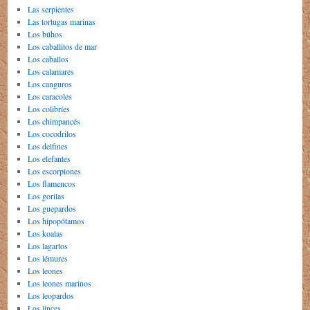
Las serpientes
Las tortugas marinas
Los búhos
Los caballitos de mar
Los caballos
Los calamares
Los canguros
Los caracoles
Los colibríes
Los chimpancés
Los cocodrilos
Los delfines
Los elefantes
Los escorpiones
Los flamencos
Los gorilas
Los guepardos
Los hipopótamos
Los koalas
Los lagartos
Los lémures
Los leones
Los leones marinos
Los leopardos
Los linces