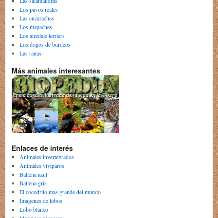
Las salamandras
Los pavos reales
Las cucarachas
Los mapaches
Los airedale terriers
Los dogos de burdeos
Las ranas
Más animales interesantes
Enlaces de interés
Animales invertebrados
Animales viviparos
Ballena azul
Ballena gris
El cocodrilo mas grande del mundo
Imagenes de lobos
Lobo blanco
Mariposa monarca