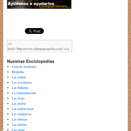
Nuestras Enciclopedias
Lista de Animales
Biopedia
Las arañas
Los avestruces
Las ballenas
La contaminación
Las focas
Las jirafas
Las manta rayas
Las mariposas
Las morsas
Las nutrias
Las orcas