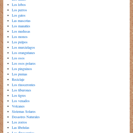
Los lobos
Los perros
Los gatos
Las mascotas
Los manatíes
Los medusas
Los monos
Los pulpos
Los murcielagos
Los orangutanes
Los osos
Los osos polares
Los pinguinos
Los pumas
Reciclaje
Los rinocerontes
Los tiburones
Los tigres
Los venados
Volcanes
Sistemas Solares
Desastres Naturales
Los zorros
Las libelulas
Los dinosaurios